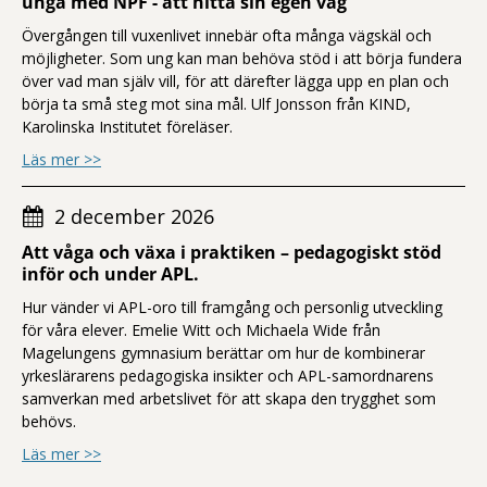
unga med NPF - att hitta sin egen väg
Övergången till vuxenlivet innebär ofta många vägskäl och
möjligheter. Som ung kan man behöva stöd i att börja fundera
över vad man själv vill, för att därefter lägga upp en plan och
börja ta små steg mot sina mål. Ulf Jonsson från KIND,
Karolinska Institutet föreläser.
om Övergången till jobb, studier och eget boende för unga med NPF - att hit
Läs mer >>
2 december 2026
Att våga och växa i praktiken – pedagogiskt stöd
inför och under APL.
Hur vänder vi APL-oro till framgång och personlig utveckling
för våra elever. Emelie Witt och Michaela Wide från
Magelungens gymnasium berättar om hur de kombinerar
yrkeslärarens pedagogiska insikter och APL-samordnarens
samverkan med arbetslivet för att skapa den trygghet som
behövs.
om Att våga och växa i praktiken – pedagogiskt stöd inför och under APL.
Läs mer >>