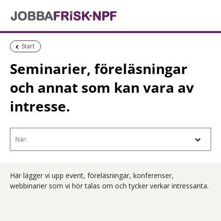
Föregående sida:
Start
Seminarier, föreläsningar
och annat som kan vara av
intresse.
När: - Navigera i filterlistan med tabbtang
När:
Här lägger vi upp event, föreläsningar, konferenser,
webbinarier som vi hör talas om och tycker verkar intressanta.