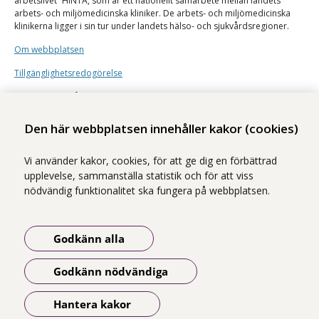
arbetslivet
” HINTA, som är ett nationellt samarbete mellan landets
arbets- och miljömedicinska kliniker. De arbets- och miljömedicinska
klinikerna ligger i sin tur under landets hälso- och sjukvårdsregioner.
Om webbplatsen
Tillgänglighetsredogörelse
Illustrationer från
Undraw
Den här webbplatsen innehåller kakor (cookies)
Vi använder kakor, cookies, för att ge dig en förbättrad
upplevelse, sammanställa statistik och för att viss
nödvändig funktionalitet ska fungera på webbplatsen.
Godkänn alla
Godkänn nödvändiga
Hantera kakor
Öppna meny