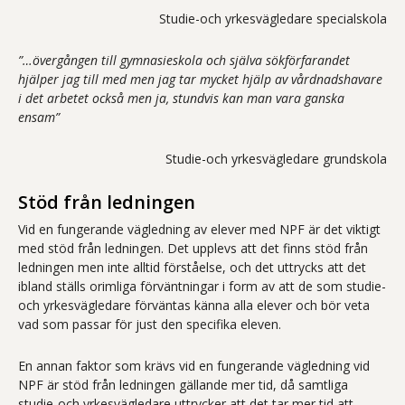
Studie-och yrkesvägledare specialskola
”…övergången till gymnasieskola och själva sökförfarandet
hjälper jag till med men jag tar mycket hjälp av vårdnadshavare
i det arbetet också men ja, stundvis kan man vara ganska
ensam”
Studie-och yrkesvägledare grundskola
Stöd från ledningen
Vid en fungerande vägledning av elever med NPF är det viktigt
med stöd från ledningen. Det upplevs att det finns stöd från
ledningen men inte alltid förståelse, och det uttrycks att det
ibland ställs orimliga förväntningar i form av att de som studie-
och yrkesvägledare förväntas känna alla elever och bör veta
vad som passar för just den specifika eleven.
En annan faktor som krävs vid en fungerande vägledning vid
NPF är stöd från ledningen gällande mer tid, då samtliga
studie-och yrkesvägledare uttrycker att det tar mer tid att