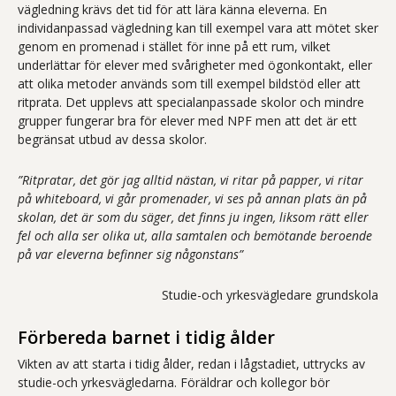
vägledning krävs det tid för att lära känna eleverna. En
individanpassad vägledning kan till exempel vara att mötet sker
genom en promenad i stället för inne på ett rum, vilket
underlättar för elever med svårigheter med ögonkontakt, eller
att olika metoder används som till exempel bildstöd eller att
ritprata. Det upplevs att specialanpassade skolor och mindre
grupper fungerar bra för elever med NPF men att det är ett
begränsat utbud av dessa skolor.
”Ritpratar, det gör jag alltid nästan, vi ritar på papper, vi ritar
på whiteboard, vi går promenader, vi ses på annan plats än på
skolan, det är som du säger, det finns ju ingen, liksom rätt eller
fel och alla ser olika ut, alla samtalen och bemötande beroende
på var eleverna befinner sig någonstans”
Studie-och yrkesvägledare grundskola
Förbereda barnet i tidig ålder
Vikten av att starta i tidig ålder, redan i lågstadiet, uttrycks av
studie-och yrkesvägledarna. Föräldrar och kollegor bör