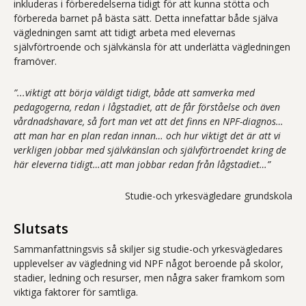
inkluderas i förberedelserna tidigt för att kunna stötta och
förbereda barnet på bästa sätt. Detta innefattar både själva
vägledningen samt att tidigt arbeta med elevernas
självförtroende och självkänsla för att underlätta vägledningen
framöver.
”...viktigt att börja väldigt tidigt, både att samverka med
pedagogerna, redan i lågstadiet, att de får förståelse och även
vårdnadshavare, så fort man vet att det finns en NPF-diagnos…
att man har en plan redan innan… och hur viktigt det är att vi
verkligen jobbar med självkänslan och självförtroendet kring de
här eleverna tidigt…att man jobbar redan från lågstadiet…”
Studie-och yrkesvägledare grundskola
Slutsats
Sammanfattningsvis så skiljer sig studie-och yrkesvägledares
upplevelser av vägledning vid NPF något beroende på skolor,
stadier, ledning och resurser, men några saker framkom som
viktiga faktorer för samtliga.