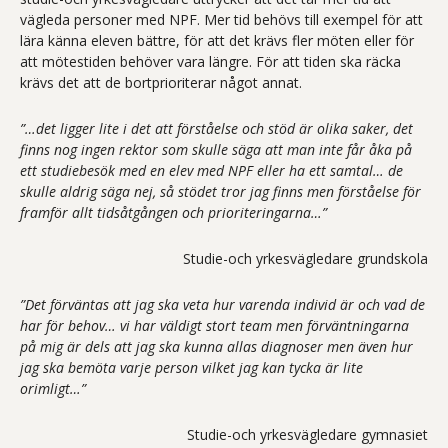
vägleda personer med NPF. Mer tid behövs till exempel för att
lära känna eleven bättre, för att det krävs fler möten eller för
att mötestiden behöver vara längre. För att tiden ska räcka
krävs det att de bortprioriterar något annat.
”…det ligger lite i det att förståelse och stöd är olika saker, det
finns nog ingen rektor som skulle säga att man inte får åka på
ett studiebesök med en elev med NPF eller ha ett samtal… de
skulle aldrig säga nej, så stödet tror jag finns men förståelse för
framför allt tidsåtgången och prioriteringarna…”
Studie-och yrkesvägledare grundskola
”Det förväntas att jag ska veta hur varenda individ är och vad de
har för behov… vi har väldigt stort team men förväntningarna
på mig är dels att jag ska kunna allas diagnoser men även hur
jag ska bemöta varje person vilket jag kan tycka är lite
orimligt…”
Studie-och yrkesvägledare gymnasiet