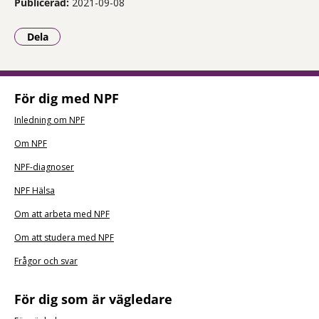
Publicerad:
2021-09-08
Dela
- Klicka för att öppna delningsalternativ.
För dig med NPF
Inledning om NPF
Om NPF
NPF-diagnoser
NPF Hälsa
Om att arbeta med NPF
Om att studera med NPF
Frågor och svar
För dig som är vägledare