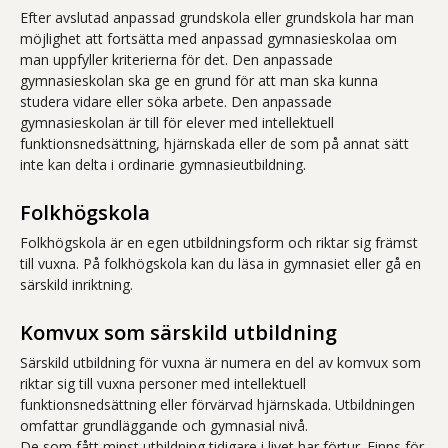
Efter avslutad anpassad grundskola eller grundskola har man
möjlighet att fortsätta med anpassad gymnasieskolaa om
man uppfyller kriterierna för det. Den anpassade
gymnasieskolan ska ge en grund för att man ska kunna
studera vidare eller söka arbete. Den anpassade
gymnasieskolan är till för elever med intellektuell
funktionsnedsättning, hjärnskada eller de som på annat sätt
inte kan delta i ordinarie gymnasieutbildning.
Folkhögskola
Folkhögskola är en egen utbildningsform och riktar sig främst
till vuxna. På folkhögskola kan du läsa in gymnasiet eller gå en
särskild inriktning.
Komvux som särskild utbildning
Särskild utbildning för vuxna är numera en del av komvux som
riktar sig till vuxna personer med intellektuell
funktionsnedsättning eller förvärvad hjärnskada. Utbildningen
omfattar grundläggande och gymnasial nivå.
De som fått minst utbildning tidigare i livet har förtur. Finns för