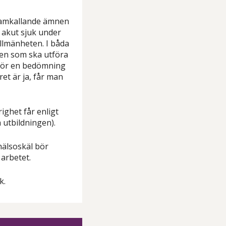
iframkallande ämnen
r akut sjuk under
allmänheten. I båda
den som ska utföra
 gör en bedömning
et är ja, får man
ighet får enligt
 utbildningen).
hälsoskäl bör
 arbetet.
k.