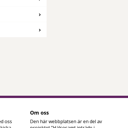
Om oss
ed oss
Den här webbplatsen är en del av
skicka
projektet ”Hälsosamt inträde i