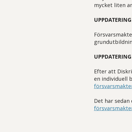
mycket liten an
UPPDATERING 
Försvarsmakten
grundutbildni
UPPDATERING 
Efter att Disk
en individuell
försvarsmakte
Det har sedan 
försvarsmakte