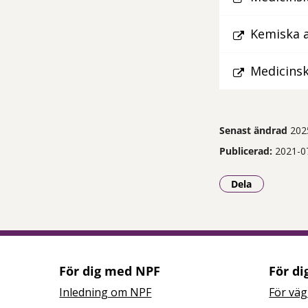
Kemiska a
Medicinska
Senast ändrad
202
Publicerad:
2021-0
Dela
- Klicka för a
För dig med NPF
För di
Inledning om NPF
För väg