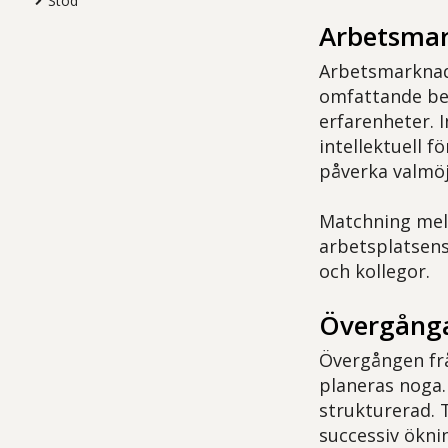
Stöd
Arbetsma
Arbetsmarknad
omfattande beg
erfarenheter. 
intellektuell 
påverka valmöj
Matchning mell
arbetsplatsens
och kollegor.
Övergång
Övergången från
planeras noga.
strukturerad. 
successiv ökni