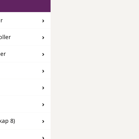
r
ller
ler
kap 8)