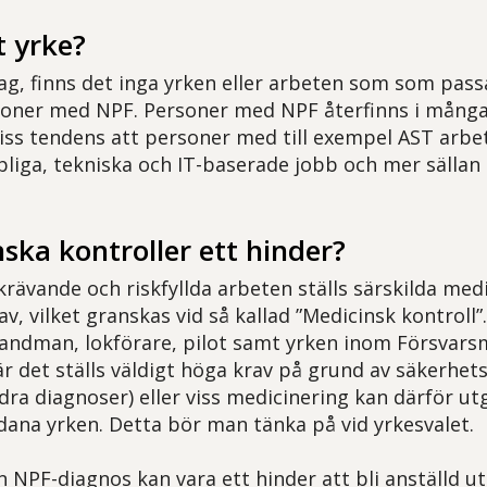
t yrke?
g, finns det inga yrken eller arbeten som som passa
oner med NPF. Personer med NPF återfinns i många 
viss tendens att personer med till exempel AST arbe
liga, tekniska och IT-baserade jobb och mer sällan 
ska kontroller ett hinder?
krävande och riskfyllda arbeten ställs särskilda med
av, vilket granskas vid så kallad ”Medicinsk kontroll”
randman, lokförare, pilot samt yrken inom Försvars
är det ställs väldigt höga krav på grund av säkerhet
ra diagnoser) eller viss medicinering kan därför utg
ana yrken. Detta bör man tänka på vid yrkesvalet.
n NPF-diagnos kan vara ett hinder att bli anställd u