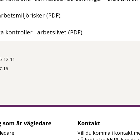
rbetsmiljörisker (PDF).
 kontroller i arbetslivet (PDF).
5-12-11
7-16
tt öppna delningsalternativ.
g som är vägledare
Kontakt
ledare
Vill du komma i kontakt m
på JobbaFriskNPF kan du