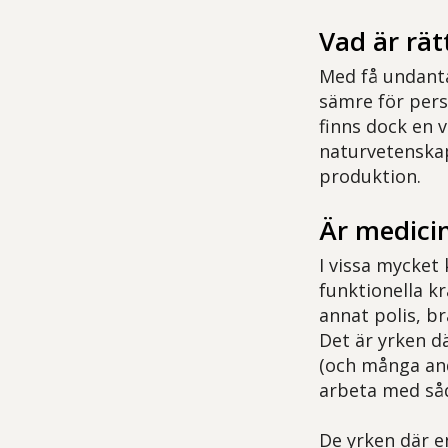
Vad är rät
Med få undanta
sämre för pers
finns dock en 
naturvetenskap
produktion.
Är medicin
I vissa mycket 
funktionella kr
annat polis, b
Det är yrken d
(och många and
arbeta med såd
De yrken där e