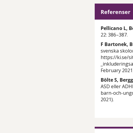
Referenser
Pellicano L, B
22: 386–387.
F Bartonek, B
svenska skolor
https://ki.se/s
_inkluderings
February 2021)
Bölte S, Bergg
ASD eller ADHD
barn-och-ungd
2021).