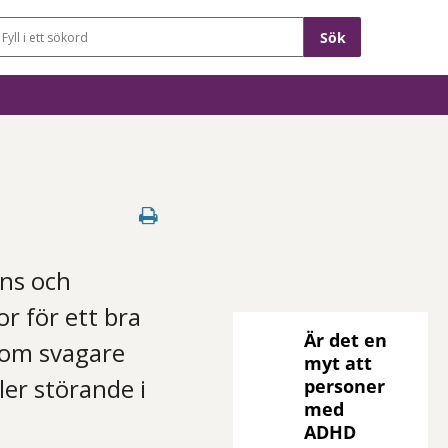
Sökfält
ens och
r för ett bra
Är det en
utom svagare
myt att
er störande i
personer
med
ADHD