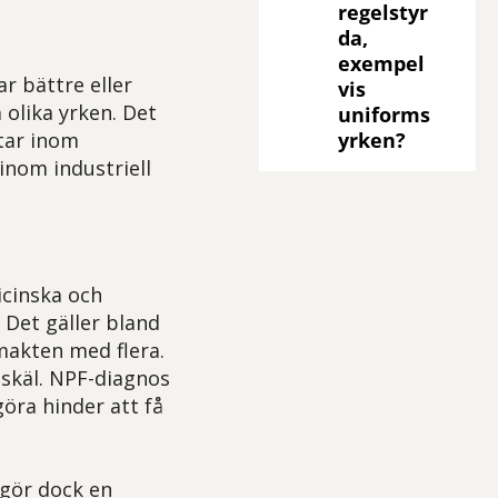
regelstyr
da,
exempel
r bättre eller
vis
olika yrken. Det
uniforms
tar inom
yrken?
inom industriell
icinska och
. Det gäller bland
makten med flera.
sskäl. NPF-diagnos
öra hinder att få
tgör dock en