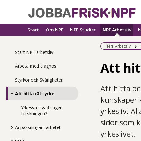
Start
Om NPF
NPF Studier
NPF Arbetsliv
N
NPF Arbetsliv
Start NPF arbetsliv
Att hi
Arbeta med diagnos
Styrkor och Svårigheter
Att hitta o
Att hitta rätt yrke
kunskaper k
Yrkesval - vad säger
yrkesliv. A
forskningen?
sidor som k
Anpassningar i arbetet
yrkeslivet.