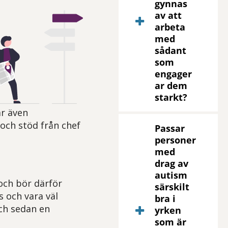
gynnas
av att
arbeta
med
sådant
som
engager
ar dem
starkt?
ar även
och stöd från chef
Passar
personer
med
drag av
autism
 och bör därför
särskilt
s och vara väl
bra i
och sedan en
yrken
som är