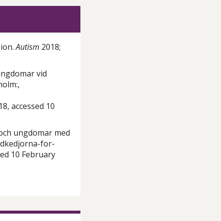
sion.
Autism
2018;
ungdomar vid
holm:,
8, accessed 10
n och ungdomar med
rdkedjorna-for-
ed 10 February