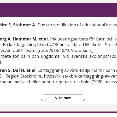
ölte S, Stahmer A.
The current illusion of educational inclu
org A, Hammar M, et al.
Inkluderingsarbete för barn och 
: En kartlägg-ning bland 4778 anställda vid 68 skolor. Stock
ites/default/files/migrate/2018/10/10/inclu-sion_-
arbete_for_barn_och_ungdomar_vid_ svenska_skolor.pdf (201
.
ren S, Dal H, et al
. Kartläggning av vård-kedjorna för bar
 i Region Stockholm., https://ki.se/kbh/kartlaggning-av-va
omar-med-asd-eller-adhd-i-region-stockholm (2020, access
Visa mer