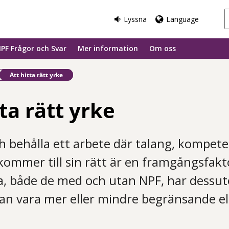
Lyssna
Language
PF Frågor och Svar
Mer information
Om oss
Befintlig sida:
Att hitta rätt yrke
tta rätt yrke
ch behålla ett arbete där talang, kompet
ommer till sin rätt är en framgångsfakto
lla, både de med och utan NPF, har dess
an vara mer eller mindre begränsande ell