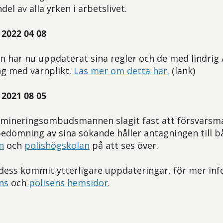
del av alla yrken i arbetslivet.
2022 04 08
 har nu uppdaterat sina regler och de med lindrig
ng med värnplikt.
Läs mer om detta här.
(länk)
2021 08 05
rimineringsombudsmannen slagit fast att försvars
 bedömning av sina sökande håller antagningen till b
n
och
polishögskolan
på att ses över.
dess kommit ytterligare uppdateringar, för mer inf
ns
och
polisens hemsidor
.