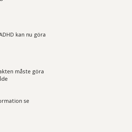
 ADHD kan nu göra
makten måste göra
åde
ormation se