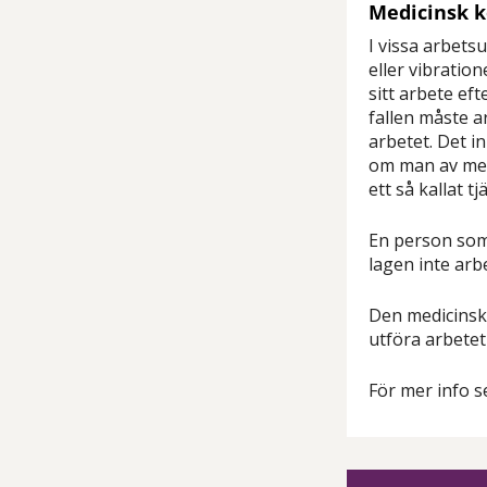
Medicinsk k
I vissa arbets
eller vibratio
sitt arbete ef
fallen måste a
arbetet. Det 
om man av medi
ett så kallat t
En person som 
lagen inte arb
Den medicinska
utföra arbetet
För mer info s