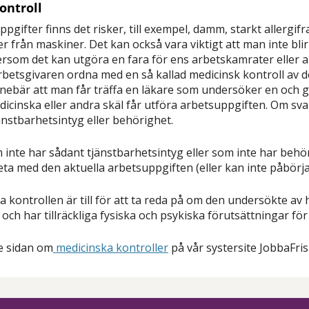
ontroll
uppgifter finns det risker, till exempel, damm, starkt allerg
ner från maskiner. Det kan också vara viktigt att man inte bli
tersom det kan utgöra en fara för ens arbetskamrater eller 
rbetsgivaren ordna med en så kallad medicinsk kontroll av 
innebär att man får träffa en läkare som undersöker en och
cinska eller andra skäl får utföra arbetsuppgiften. Om svar
jänstbarhetsintyg eller behörighet.
inte har sådant tjänstbarhetsintyg eller som inte har behör
eta med den aktuella arbetsuppgiften (eller kan inte påbörja
 kontrollen är till för att ta reda på om den undersökte av 
 och har tillräckliga fysiska och psykiska förutsättningar för
e sidan om
medicinska kontroller
på vår systersite JobbaFris