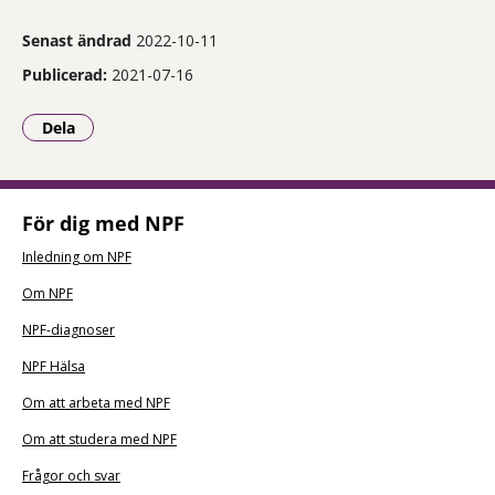
Senast ändrad
2022-10-11
Publicerad:
2021-07-16
Dela
- Klicka för att öppna delningsalternativ.
För dig med NPF
Inledning om NPF
Om NPF
NPF-diagnoser
NPF Hälsa
Om att arbeta med NPF
Om att studera med NPF
Frågor och svar