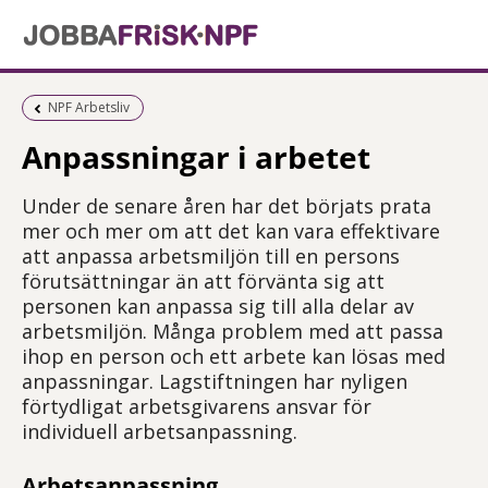
Föregående sida:
NPF Arbetsliv
Anpassningar i arbetet
Under de senare åren har det börjats prata
mer och mer om att det kan vara effektivare
att anpassa arbetsmiljön till en persons
förutsättningar än att förvänta sig att
personen kan anpassa sig till alla delar av
arbetsmiljön. Många problem med att passa
ihop en person och ett arbete kan lösas med
anpassningar. Lagstiftningen har nyligen
förtydligat arbetsgivarens ansvar för
individuell arbetsanpassning.
Arbetsanpassning