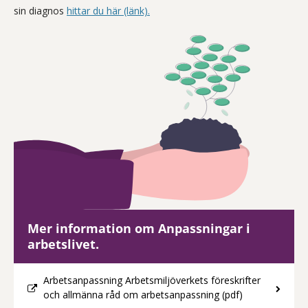
sin diagnos
hittar du här (länk).
Mer information om Anpassningar i
arbetslivet.
Arbetsanpassning Arbetsmiljöverkets föreskrifter
och allmänna råd om arbetsanpassning (pdf)