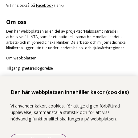
Vi finns också på
Facebook
(länk).
Om oss
Den här webbplatsen är en del av projektet ”Hälsosamt inträde i
arbetslivet
” HINTA, som är ett nationellt samarbete mellan landets
arbets- och miljömedicinska kliniker. De arbets- och miljömedicinska
klinikerna ligger i sin tur under landets hälso- och sjukvårdsregioner.
Om webbplatsen
Tillgänglighetsredogörelse
Illustrationer från
Undraw
Den här webbplatsen innehåller kakor (cookies)
Vi använder kakor, cookies, för att ge dig en förbättrad
upplevelse, sammanställa statistik och för att viss
nödvändig funktionalitet ska fungera på webbplatsen.