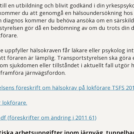
ill en utbildning och blivit godkänd i din yrkespsyk
kommer du att genomgå en hälsoundersökning hos e
in diagnos kommer du behöva ansöka om en särskil
styrelsen gör då en bedömning av om du trots din 
förare.
 uppfyller hälsokraven får läkare eller psykolog int
tt föraren är lämplig. Transportstyrelsen ska göra 
m sjukdomen eller tillståndet i aktuellt fall utgör 
 framföra järnvägsfordon.
lsens föreskrift om hälsokrav på lokförare TSFS 20
 lokförare.
df (föreskrifter om ändring i 2011 61)
tiska arbetsuppgifter inom järnväg, tunnelb