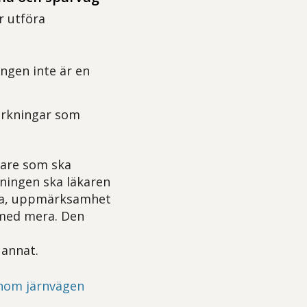
r utföra
ngen inte är en
verkningar som
kare som ska
mningen ska läkaren
åga, uppmärksamhet
 med mera. Den
 annat.
inom järnvägen