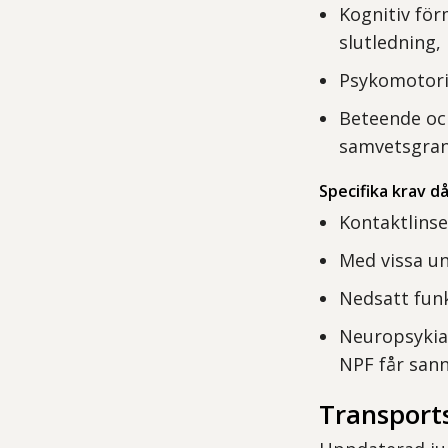
Kognitiv fö
slutledning
Psykomotori
Beteende och
samvetsgra
Specifika krav d
Kontaktlinse
Med vissa un
Nedsatt fun
Neuropsykiat
NPF får sann
Transports