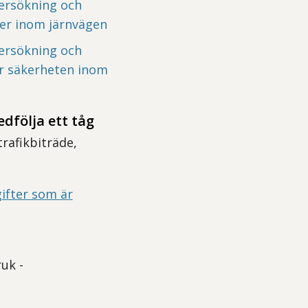
dersökning och
ter inom järnvägen
dersökning och
ör säkerheten inom
dfölja ett tåg
rafikbiträde,
ifter som är
uk -