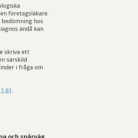
ologiska
n företagsläkare.
d bedömning hos
diagnos ändå kan
e skriva ett
en särskild
hinder i fråga om
11 61
.
ana och spårväg