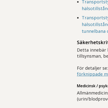
Transportst
hälsotillstå
Transportst
hälsotillstå
tunnelbana 
Säkerhetskri
Detta innebär 
tillsynsman, b
För detaljer se
förknippade me
Medicinsk / psy
Allmänmedicins
(urin/blodprov