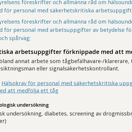
yrelsens föreskrifter och allmänna råd om hälsoun
nd för personal med säkerhetskritiska arbetsuppgif
yrelsens föreskrifter och allmänna råd om hälsoun
nd för personal med arbetsuppgifter av betydelse f
och spårväg;
tiska arbetsuppgifter förknippade med att me
bland annat arbete som tågbefälhavare-/klarerare, t
esiktningsman eller signalsäkerhetskontrollant.
:
Hälsokrav för personal med säkerhetskritiska uppg
d att medfölja ett tåg
kologisk undersökning
k undersökning, diabetes, screening av drogmissbr
er)