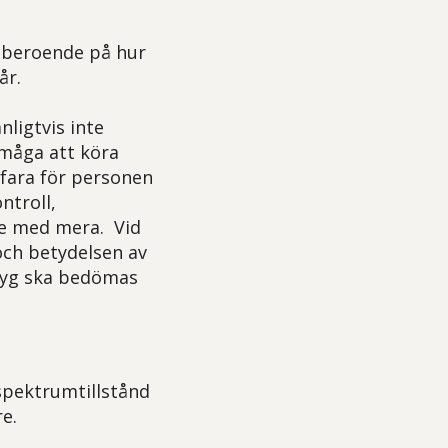
rt beroende på hur
år.
ligtvis inte
rmåga att köra
kfara för personen
ntroll,
e med mera. Vid
ch betydelsen av
ntyg ska bedömas
spektrumtillstånd
e.