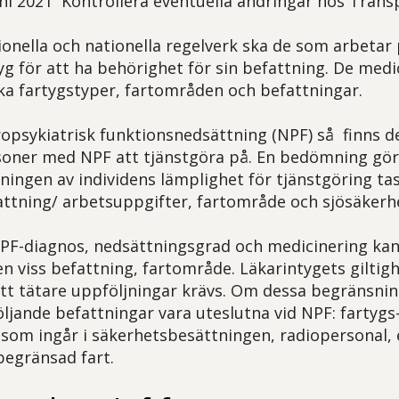
i 2021 Kontrollera eventuella ändringar hos Trans
ionella och nationella regelverk ska de som arbetar 
tyg för att ha behörighet för sin befattning. De med
lika fartygstyper, fartområden och befattningar.
psykiatrisk funktionsnedsättning (NPF) så finns de
soner med NPF att tjänstgöra på. En bedömning görs 
mningen av individens lämplighet för tjänstgöring ta
fattning/ arbetsuppgifter, fartområde och sjösäkerh
F-diagnos, nedsättningsgrad och medicinering kan
en viss befattning, fartområde. Läkarintygets giltig
tt tätare uppföljningar krävs. Om dessa begränsnin
öljande befattningar vara uteslutna vid NPF: fartygs
som ingår i säkerhetsbesättningen, radiopersonal,
egränsad fart.