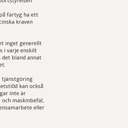
portstyrelsen
på fartyg ha ett
icinska kraven
t inget generellt
i varje enskilt
s det bland annat
et.
 tjänstgöring
hetsti0d kan också
gar inte är
- och maskinbefäl,
 ensamarbete eller