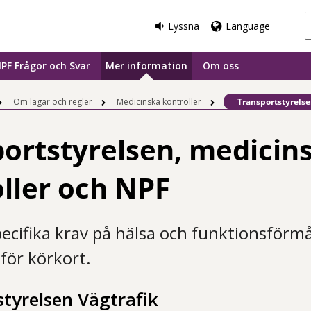
Lyssna
Language
PF Frågor och Svar
Mer information
Om oss
Befintlig sida:
Om lagar och regler
Medicinska kontroller
Transportstyrels
ortstyrelsen, medicin
ller och NPF
pecifika krav på hälsa och funktionsförmå
för körkort.
tyrelsen Vägtrafik