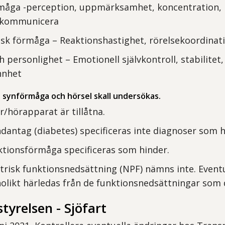
rmåga -perception, uppmärksamhet, koncentration,
, kommunicera
sk förmåga – Reaktionshastighet, rörelsekoordinat
 personlighet – Emotionell självkontroll, stabilitet,
nnhet
å synförmåga och hörsel skall undersökas.
r/hörapparat är tillåtna.
dantag (diabetes) specificeras inte diagnoser som h
ktionsförmåga specificeras som hinder.
risk funktionsnedsättning (NPF) nämns inte. Eventu
olikt härledas från de funktionsnedsättningar som
tyrelsen - Sjöfart