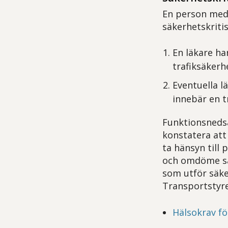
En person med 
säkerhetskriti
En läkare ha
trafiksäkerhe
Eventuella l
innebär en t
Funktionsnedsä
konstatera att
ta hänsyn til
och omdöme sam
som utför säke
Transportstyre
Hälsokrav f