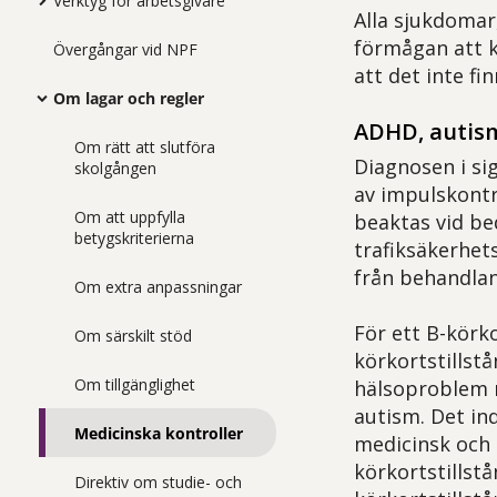
Verktyg för arbetsgivare
Alla sjukdomar
förmågan att k
Övergångar vid NPF
att det inte fi
Om lagar och regler
ADHD, autism
Om rätt att slutföra
Diagnosen i si
skolgången
av impulskont
Om att uppfylla
beaktas vid b
betygskriterierna
trafiksäkerhet
från behandlan
Om extra anpassningar
För ett B-körk
Om särskilt stöd
körkortstillst
Om tillgänglighet
hälsoproblem m
autism. Det in
Medicinska kontroller
medicinsk och 
körkortstillst
Direktiv om studie- och