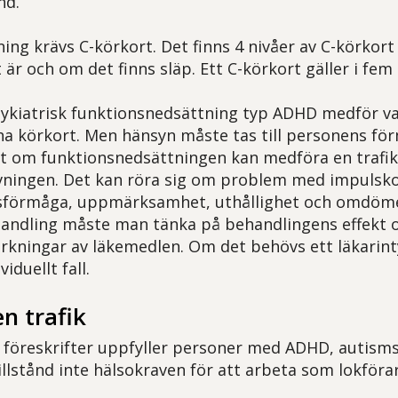
nd.
rning krävs C-körkort. Det finns 4 nivåer av C-körko
är och om det finns släp. Ett C-körkort gäller i fem 
ykiatrisk funktionsnedsättning typ ADHD medför van
 ha körkort. Men hänsyn måste tas till personens fö
ellt om funktionsnedsättningen kan medföra en trafi
vningen. Det kan röra sig om problem med impulsko
sförmåga, uppmärksamhet, uthållighet och omdöm
andling måste man tänka på behandlingens effekt o
erkningar av läkemedlen. Om det behövs ett läkari
viduellt fall.
n trafik
e föreskrifter uppfyller personer med ADHD, autism
illstånd inte hälsokraven för att arbeta som lokförar