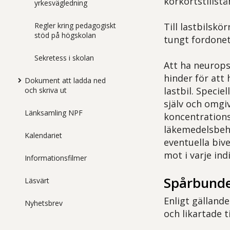
körkortstillstå
yrkesvägledning
Regler kring pedagogiskt
Till lastbilskö
stöd på högskolan
tungt fordonet 
Sekretess i skolan
Att ha neurops
hinder för att
Dokument att ladda ned
lastbil. Speci
och skriva ut
själv och omgi
Länksamling NPF
koncentration
läkemedelsbeh
Kalendariet
eventuella biv
mot i varje indi
Informationsfilmer
Spårbunde
Läsvärt
Enligt gälland
Nyhetsbrev
och likartade t