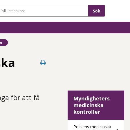
Sökfält
en
ska
ga för att få
Myndigheters
medicinska
kontroller
Polisens medicinska