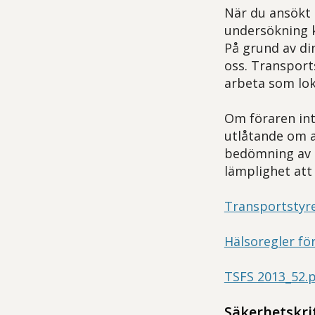
När du ansökt t
undersökning 
På grund av d
oss. Transport
arbeta som lok
Om föraren inte
utlåtande om a
bedömning av o
lämplighet att
Transportstyre
Hälsoregler för
TSFS 2013_52.p
Säkerhetskri