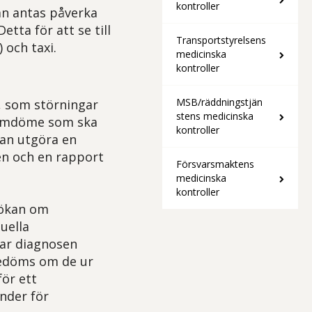
kontroller
an antas påverka
tta för att se till
Transportstyrelsens
 och taxi.
medicinska
kontroller
MSB/räddningstjän
, som störningar
stens medicinska
 omdöme som ska
kontroller
an utgöra en
en och en rapport
Försvarsmaktens
medicinska
kontroller
sökan om
uella
har diagnosen
bedöms om de ur
ör ett
nder för