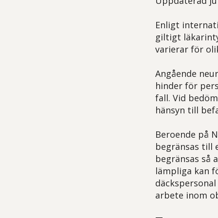
Uppdaterad jun
Enligt internat
giltigt läkarin
varierar för o
Angående neuro
hinder för per
fall. Vid bedö
hänsyn till be
Beroende på NP
begränsas till 
begränsas så a
lämpliga kan f
däckspersonal 
arbete inom ob