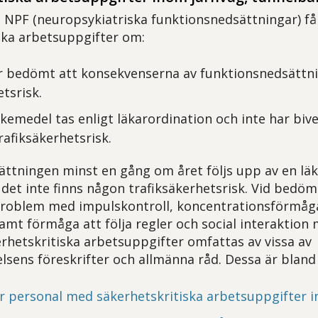
NPF (neuropsykiatriska funktionsnedsättningar) få
ska arbetsuppgifter om:
r bedömt att konsekvenserna av funktionsnedsättni
tsrisk.
äkemedel tas enligt läkarordination och inte har bi
rafiksäkerhetsrisk.
ttningen minst en gång om året följs upp av en lä
 det inte finns någon trafiksäkerhetsrisk. Vid bedö
l problem med impulskontroll, koncentrationsförm
t förmåga att följa regler och social interaktion
rhetskritiska arbetsuppgifter omfattas av vissa av
lsens föreskrifter och allmänna råd. Dessa är bland
ör personal med säkerhetskritiska arbetsuppgifter 