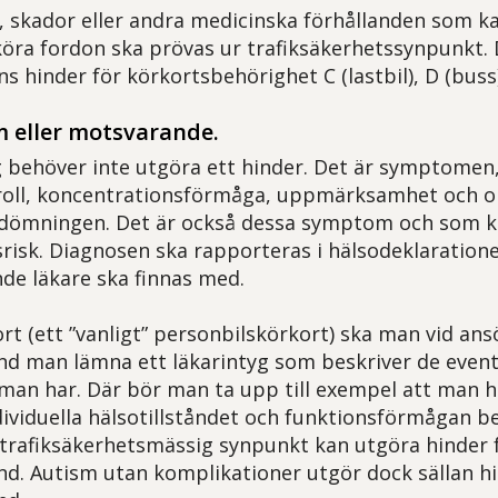
, skador eller andra medicinska förhållanden som k
öra fordon ska prövas ur trafiksäkerhetssynpunkt. De
nns hinder för körkortsbehörighet C (lastbil), D (buss)
 eller motsvarande.
g behöver inte utgöra ett hinder. Det är symptomen
roll, koncentrationsförmåga, uppmärksamhet och
edömningen. Det är också dessa symptom och som k
srisk. Diagnosen ska rapporteras i hälsodeklaration
de läkare ska finnas med.
ort (ett ”vanligt” personbilskörkort) ska man vid an
ånd man lämna ett läkarintyg som beskriver de event
an har. Där bör man ta upp till exempel att man 
dividuella hälsotillståndet och funktionsförmågan 
trafiksäkerhetsmässig synpunkt kan utgöra hinder f
ånd. Autism utan komplikationer utgör dock sällan hi