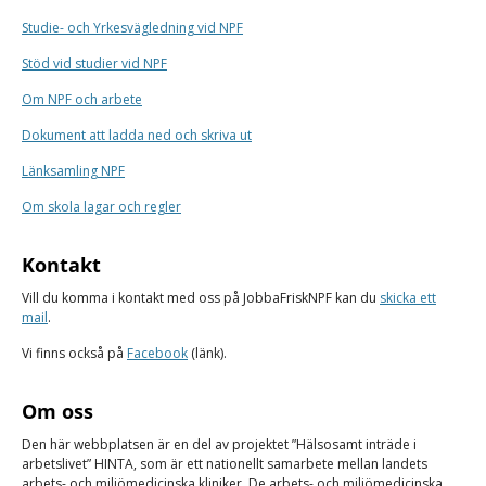
Studie- och Yrkesvägledning vid NPF
Stöd vid studier vid NPF
Om NPF och arbete
Dokument att ladda ned och skriva ut
Länksamling NPF
Om skola lagar och regler
Kontakt
Vill du komma i kontakt med oss på JobbaFriskNPF kan du
skicka ett
mail
.
Vi finns också på
Facebook
(länk).
Om oss
Den här webbplatsen är en del av projektet ”Hälsosamt inträde i
arbetslivet
” HINTA, som är ett nationellt samarbete mellan landets
arbets- och miljömedicinska kliniker. De arbets- och miljömedicinska