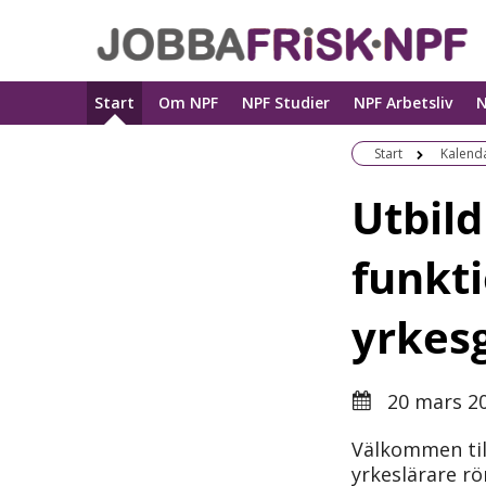
Start
Om NPF
NPF Studier
NPF Arbetsliv
N
Start
Kalend
Utbil
funkt
yrkes
20 mars 2
Välkommen til
yrkeslärare r