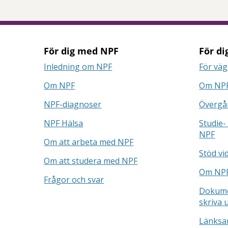
För dig med NPF
För di
Inledning om NPF
För väg
Om NPF
Om NPF
NPF-diagnoser
Övergå
NPF Hälsa
Studie-
NPF
Om att arbeta med NPF
Stöd vi
Om att studera med NPF
Om NPF
Frågor och svar
Dokume
skriva 
Länksa