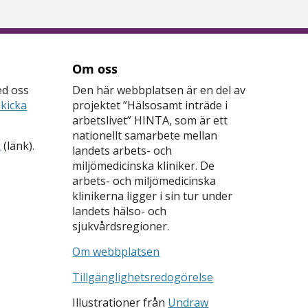
Om oss
ed oss
Den här webbplatsen är en del av
skicka
projektet ”Hälsosamt inträde i
arbetslivet
” HINTA, som är ett
nationellt samarbete mellan
k
(länk).
landets arbets- och
miljömedicinska kliniker. De
arbets- och miljömedicinska
klinikerna ligger i sin tur under
landets hälso- och
sjukvårdsregioner.
Om webbplatsen
Tillgänglighetsredogörelse
Illustrationer från
Undraw