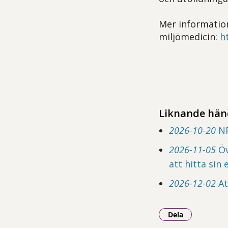
Mer informatio
miljömedicin:
h
Liknande hän
2026-10-20
NP
2026-11-05
Öv
att hitta sin
2026-12-02
At
Dela
- Klicka för at