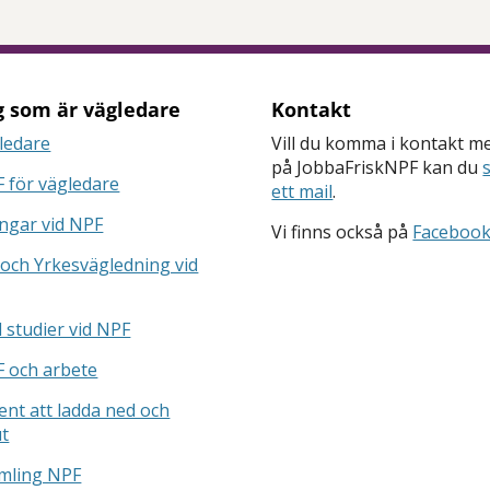
g som är vägledare
Kontakt
ledare
Vill du komma i kontakt m
på JobbaFriskNPF kan du
 för vägledare
ett mail
.
ngar vid NPF
Vi finns också på
Faceboo
 och Yrkesvägledning vid
d studier vid NPF
 och arbete
nt att ladda ned och
ut
mling NPF