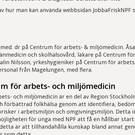
v hur man kan använda webbsidan JobbaFriskNPF s
med. dr på Centrum för arbets- & miljömedicin. Åsa 
lmänmedicin och skolhälsovård, läkare på Centrum fö
alin Nilsson, yrkeshygieniker på Centrum för arbets
ersonal från Magelungen, med flera.
 för arbets- och miljömedicin
ets- och miljömedicin är en del av Region Stockhol
ch förbättrad folkhälsa genom att identifiera, bedö
risker i arbetsmiljön och omgivningsmiljön. Detta 
öjligheten för unga med NPF att få en hållbar start p
v detta är att tillhandahålla kunskap bland annat g
r som detta.