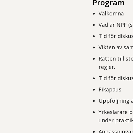
Program
Välkomna
Vad är NPF (
Tid för disku
Vikten av sa
Rätten till s
regler.
Tid för disku
Fikapaus
Uppföljning a
Yrkeslärare b
under prakti
Anpassningar 