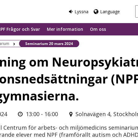
Lyssna
Language
PF Frågor och Svar
Mer information
Om oss
Befintlig sida:
arium
Seminarium 20 mars 2024
dning om Neuropsykiat
ionsnedsättningar (NPF
gymnasierna.
024
13:00 - 16:00
Solnavägen 4, Stockhol
l Centrum för arbets- och miljömedicins seminariu
örande elever med NPF (framförallt autism och ADHD