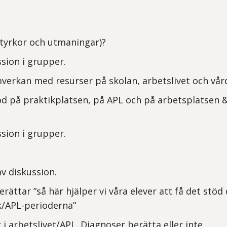
styrkor och utmaningar)?
ssion i grupper.
mverkan med resurser på skolan, arbetslivet och vå
töd på praktikplatsen, på APL och på arbetsplatsen 
ssion i grupper.
v diskussion.
erättar ”så här hjälper vi våra elever att få det stö
k/APL-perioderna”
i arbetslivet/APL. Diagnoser berätta eller inte