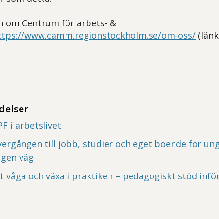
n om Centrum för arbets- &
ttps://www.camm.regionstockholm.se/om-oss/
(länk
delser
F i arbetslivet
ergången till jobb, studier och eget boende för un
 egen väg
t våga och växa i praktiken – pedagogiskt stöd infö
t öppna delningsalternativ.