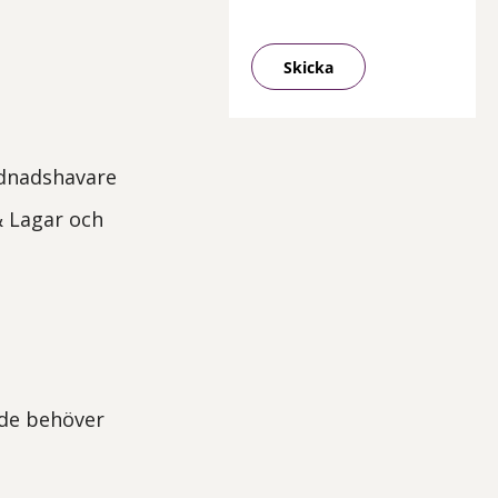
Skicka
rdnadshavare
& Lagar och
d de behöver