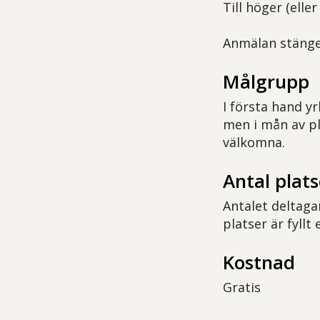
Till höger (ell
Anmälan stänger
Målgrupp
I första hand 
men i mån av p
välkomna.
Antal plats
Antalet deltaga
platser är fyllt
Kostnad
Gratis