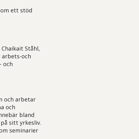
om ett stöd
Chaikait Ståhl,
r arbets-och
- och
m och arbetar
ma och
innebär bland
å sitt yrkesliv.
enom seminarier