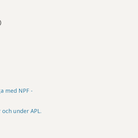
)
ga med NPF -
r och under APL.