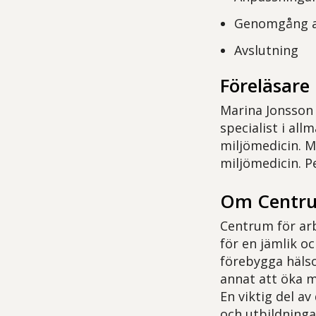
Genomgång a
Avslutning
Föreläsare
Marina Jonsson 
specialist i al
miljömedicin. M
miljömedicin. P
Om Centrum
Centrum för arb
för en jämlik o
förebygga hälso
annat att öka m
En viktig del a
och utbildninga