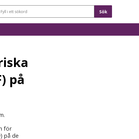
Sökfält
riska
) på
m.
m för
) på de